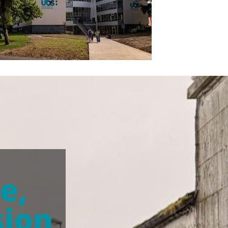
e,
sion