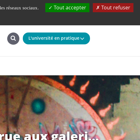
UBS
Fondation
La faculté à 360°
Tout accepter
Tout refuser
 les réseaux sociaux.
L'université en pratique
 rue aux galeri…