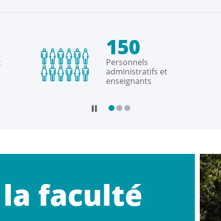
150
c
Personnels
administratifs et
enseignants
 la faculté