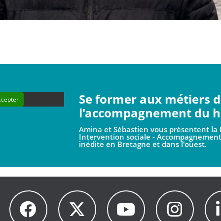
Se former aux métiers 
ccepter
l'accompagnement du h
Amina et Sébastien vous présentent la 
Intervention sociale - Accompagnement
inédite en Bretagne et dans l'ouest.