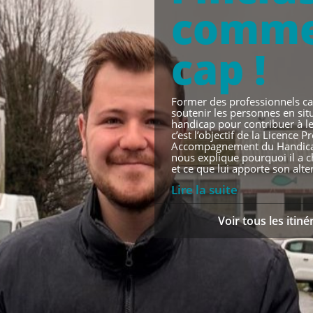
comm
cap !
Former des professionnels c
soutenir les personnes en sit
handicap pour contribuer à le
c’est l’objectif de la Licence 
Accompagnement du Handica
nous explique pourquoi il a ch
et ce que lui apporte son alte
Lire la suite
Voir tous les itiné