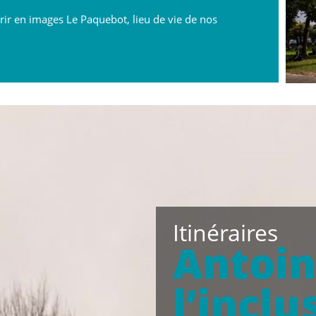
rir en images Le Paquebot, lieu de vie de nos
Itinéraires
Antoin
l’inclu