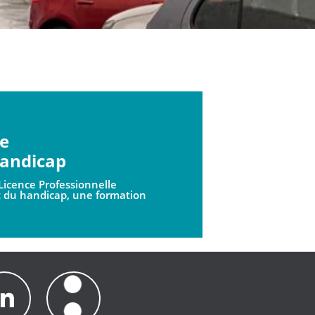
de
andicap
Licence Professionnelle
 du handicap, une formation