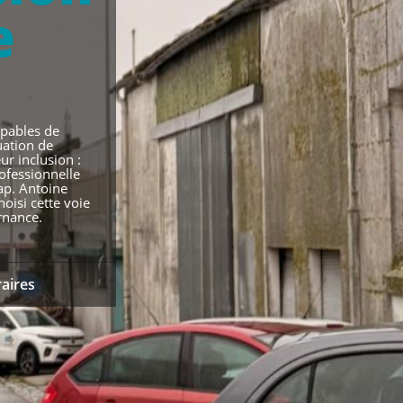
e
apables de
uation de
ur inclusion :
Professionnelle
p. Antoine
oisi cette voie
rnance.
raires