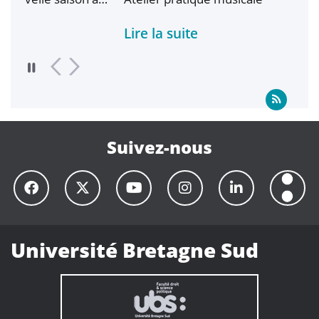
Lire la suite
Lir
Suivez-nous
Université Bretagne Sud