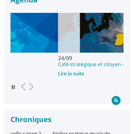
24
/
09
01
Café stratégique et citoyen - Lorient - Le conflit…
Cro
Lire la suite
Lir
Chroniques
à
Atelier pratique musicale
Bil