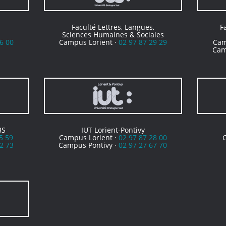
Faculté Lettres, Langues,
F
Sciences Humaines & Sociales
6 00
Campus Lorient ·
02 97 87 29 29
Cam
Cam
BS
IUT Lorient-Pontivy
5 59
Campus Lorient ·
02 97 87 28 00
2 73
Campus Pontivy ·
02 97 27 67 70