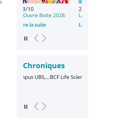
e
3
/
10
26
/
05
21
/
08
'Ouvre Boite 2026
La campagne de la…
re la suite
Lire la suite
Chroniques
mpus UBS,
BCF Life Sciences
Elles bougent pour la
ien
parrain des diplômés
science
e rentrée
2025 de l'IUT Lorient-
Pontivy
Lire la suite
Lire la suite