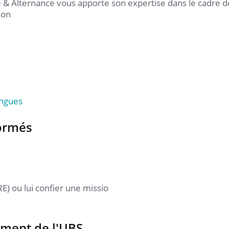
 & Alternance vous apporte son expertise dans le cadre d
ion
1
L
Li
angues
formés
Ma vie de ca
le site pour b
préparer votr
Lire la suite
E) ou lui confier une missio
ment de l'UBS