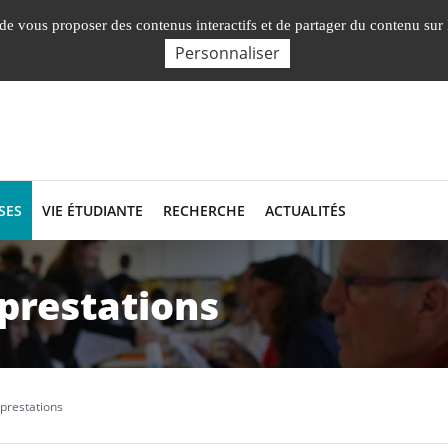
Nos Facultés, Instituts, Ecole
, de vous proposer des contenus interactifs et de partager du contenu sur
Personnaliser
SES
VIE ÉTUDIANTE
RECHERCHE
ACTUALITÉS
prestations
prestations