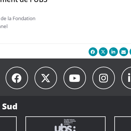
e la Fondation
nnel
 Sud