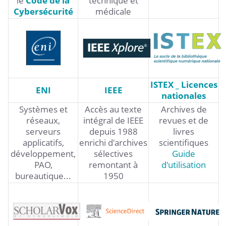
le
Code de la
technique et
Cybersécurité
médicale
ISTEX _ Licences
ENI
IEEE
nationales
Systèmes et
Accès au texte
Archives de
réseaux,
intégral de IEEE
revues et de
serveurs
depuis 1988
livres
applicatifs,
enrichi d'archives
scientifiques
développement,
sélectives
Guide
PAO,
remontant à
d'utilisation
bureautique...
1950