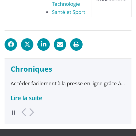
Technologie
Santé et Sport
Chroniques
les
Accéder facilement à la presse en ligne grâce à
Affl
Ophirofox
Bibl
Lire la suite
Lire