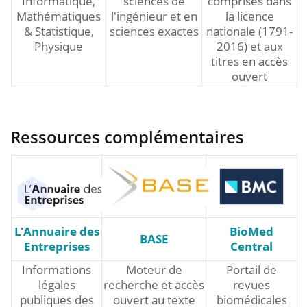
Informatique,
sciences de
comprises dans
Mathématiques
l'ingénieur et en
la licence
& Statistique,
sciences exactes
nationale (1791-
Physique
2016) et aux
titres en accès
ouvert
Ressources complémentaires
L'Annuaire des
BioMed
BASE
Entreprises
Central
Informations
Moteur de
Portail de
légales
recherche et accès
revues
publiques des
ouvert au texte
biomédicales