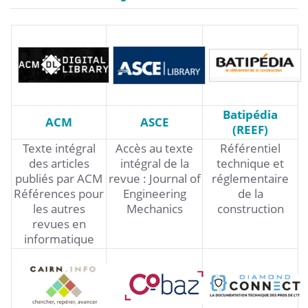
Batipédia
ACM
ASCE
(REEF)
Texte intégral
Accès au texte
Référentiel
des articles
intégral de la
technique et
publiés par ACM
revue : Journal of
réglementaire
Références pour
Engineering
de la
les autres
Mechanics
construction
revues en
informatique