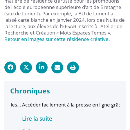
matière de résidence d'artiste pour les promotions
de l'école européenne supérieure d'art de Bretagne
(site de Lorient). Par exemple, la BU de Lorient a
laissé carte blanche en janvier 2024, lors des Nuits de
la lecture, aux élèves de l'EESAB inscrits à l'Atelier de
Recherche et Création « Mots Espaces Temps ».
Retour en images sur cette résidence créative.
Chroniques
les
Accéder facilement à la presse en ligne grâce à
Affl
Ophirofox
Bibl
Lire la suite
Lire