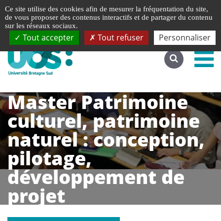
Gestion de vos préférences liées aux cookies
Ce site utilise des cookies afin de mesurer la fréquentation du site,
Accéder au site complet
de vous proposer des contenus interactifs et de partager du contenu
sur les réseaux sociaux.
Tout accepter
Tout refuser
Personnaliser
Master Patrimoine
culturel, patrimoine
naturel : conception,
pilotage,
développement de
projet