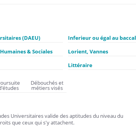
rsitaires (DAEU)
Inferieur ou égal au bacca
s Humaines & Sociales
Lorient
Vannes
Littéraire
oursuite
Débouchés et
d'études
métiers visés
des Universitaires valide des aptitudes du niveau du
oits que ceux qui s'y attachent.