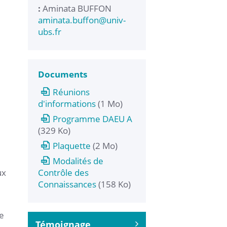
:
Aminata BUFFON
aminata.buffon
@
univ-
ubs.fr
Documents
Réunions
d'informations
(1 Mo)
Programme DAEU A
(329 Ko)
Plaquette
(2 Mo)
Modalités de
ux
Contrôle des
Connaissances
(158 Ko)
e
Témoignage