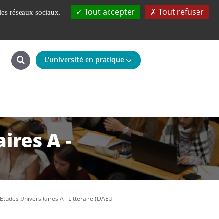
UBS
Fondation
La faculté à 360°
Tout accepter
Tout refuser
 les réseaux sociaux.
L'université en pratique
ires A -
Etudes Universitaires A - Littéraire (DAEU