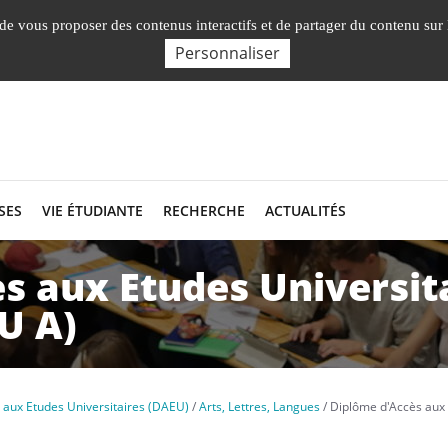
Nos Facultés, Instituts, Ecole
, de vous proposer des contenus interactifs et de partager du contenu sur
Personnaliser
SES
VIE ÉTUDIANTE
RECHERCHE
ACTUALITÉS
s aux Etudes Universita
EU A)
 aux Etudes Universitaires (DAEU)
Arts, Lettres, Langues
Diplôme d'Accès aux 