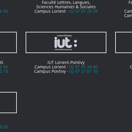
Faculté Lettres, Langues,
F
Sciences Humaines & Sociales
6 00
Campus Lorient ·
02 97 87 29 29
Cam
Cam
BS
IUT Lorient-Pontivy
5 59
Campus Lorient ·
02 97 87 28 00
2 73
Campus Pontivy ·
02 97 27 67 70
6 05