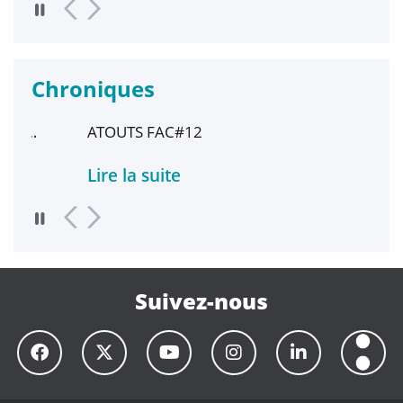
Chroniques
ATOUTS FAC#12
Une 
du m
Lire la suite
Lire
Suivez-nous